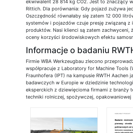
ekwiwalent 28 814 kg CO2. Jest to znaczący w
Rittich. Dla porównania: Gdy pojazd zużywa jed
Oszczędność równałaby się zatem 12 000 litr
systemów i pojazdów czuje presję związaną z
produktów. Nasi klienci są zatem zachwyceni,
oceny korzyści środowiskowych efektu samosm
Informacje o badaniu RWT
Firmie WBA Werkzeugbau zlecono przeprowadze
współpracuje z Laboratory for Machine Tools (
Fraunhofera (IPT) na kampusie RWTH Aachen ja
badawczych w Europie w dziedzinie technologii
eksperckich z dziewięcioma firmami z branży 
techniki rolniczej, spożywczej, opakowaniowej i