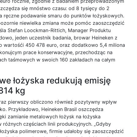
w euro rocznie, zgodnie z badaniem przeprowadzonym
czędza się mnóstwo czasu: od 8 tysięcy do 2
na ręczne podawanie smaru do punktów łożyskowych.
 pozornie niewielka zmiana może pomóc zaoszczędzić
śla Stefan Loockman-Rittich, Manager Produktu
ładowo, jeden uczestnik badania, browar Heineken z
, o wartośći 450 478 euro, oraz dodatkowo 5,4 miliona
konujcym prace konserwacyjne, przechodząc na
ach taśmowych w swoich 160 zakładach na całym
we łożyska redukują emisję
814 kg
az pierwszy obliczono również pozytywny wpływ
ko. Przykładowo, Heineken Brasil oszczędza
ęki zamianie metalowych łożysk na łożyska
różnych częściach linii produkcyjnych. „Gdyby
 łożyska polimerowe, firmie udałoby się zaoszczędzić