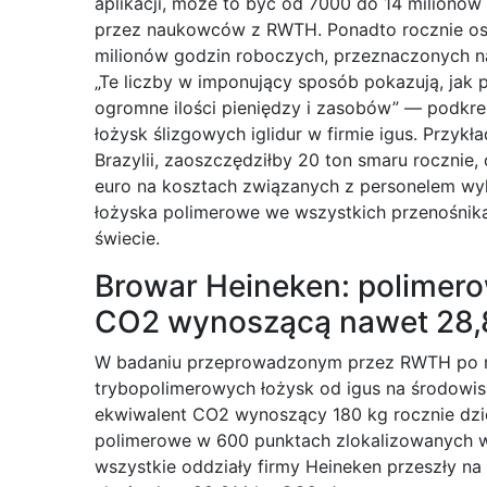
aplikacji, może to być od 7000 do 14 milionó
przez naukowców z RWTH. Ponadto rocznie osz
milionów godzin roboczych, przeznaczonych 
„Te liczby w imponujący sposób pokazują, jak
ogromne ilości pieniędzy i zasobów” — podkre
łożysk ślizgowych iglidur w firmie igus. Przyk
Brazylii, zaoszczędziłby 20 ton smaru rocznie
euro na kosztach związanych z personelem wy
łożyska polimerowe we wszystkich przenośnik
świecie.
Browar Heineken: polimero
CO2 wynoszącą nawet 28,
W badaniu przeprowadzonym przez RWTH po r
trybopolimerowych łożysk od igus na środowis
ekwiwalent CO2 wynoszący 180 kg rocznie dzi
polimerowe w 600 punktach zlokalizowanych w 
wszystkie oddziały firmy Heineken przeszły na