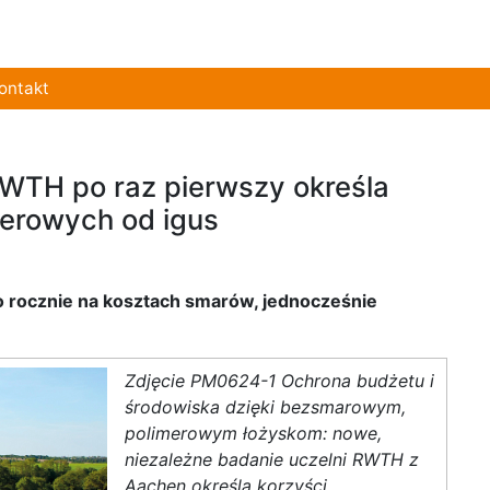
ontakt
RWTH po raz pierwszy określa
merowych od igus
o rocznie na kosztach smarów, jednocześnie
Zdjęcie PM0624-1 Ochrona budżetu i
środowiska dzięki bezsmarowym,
polimerowym łożyskom: nowe,
niezależne badanie uczelni RWTH z
Aachen określa korzyści