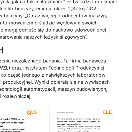
ynik, jak na tak małą zmianę” — twierdzi Loockman-
en litr benzyny, emituje około 2,37 kg CO2.
ów benzyny. „Coraz więcej producentów maszyn,
 informowaniem o śladzie węglowym swoich
 że mogą odnieść się do naukowo udowodnionej
arowania naszych łożysk ślizgowych”.
H
nie niezależnego badania. Ta firma badawcza
WZL) oraz Instytutem Technologii Produkcyjnej
ko część jednego z największych laboratoriów
 produkcyjnej. Wyniki opierają się na wywiadach
technologii automatyzacji, maszyn budowlanych,
 rozlewniczej.