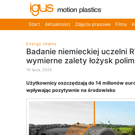
Start
Aktualności
Zdjęcia prasowe
Filmy
K
Energy chains
Badanie niemieckiej uczelni 
wymierne zalety łożysk poli
16 lipca, 2024
Użytkownicy oszczędzają do 14 milionów eur
wpływając pozytywnie na środowisko