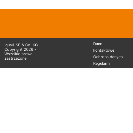
Dane
igus® SE & Co. KG
Copyright 2026 -
kontaktowe
Wszelkie prawa
Ochrona danych
zastrzeżone
Regulamin