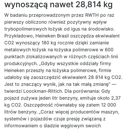
wynoszącą nawet 28,814 kg
W badaniu przeprowadzonym przez RWTH po raz
pierwszy obliczono również pozytywny wpływ
trybopolimerowych łożysk od igus na środowisko.
Przykładowo, Heineken Brasil oszczędza ekwiwalent
CO2 wynoszący 180 kg rocznie dzięki zamianie
metalowych łożysk na łożyska polimerowe w 600
punktach zlokalizowanych w różnych częściach linii
produkcyjnych. „Gdyby wszystkie oddziały firmy
Heineken przeszły na łożyska polimerowe, firmie
udałoby się zaoszczędzić ekwiwalent 28 814 kg CO2.
Jest to znaczący wynik, jak na tak małą zmianę” —
twierdzi Loockman-Rittich. Dla porównania: Gdy
pojazd zużywa jeden litr benzyny, emituje około 2,37
kg CO2. Oszczędność równałaby się zatem 12 000
litrów benzyny. „Coraz więcej producentów maszyn,
systemów i pojazdów czuje presję związaną z
informowaniem o śladzie węglowym swoich