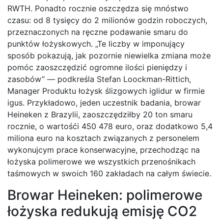
RWTH. Ponadto rocznie oszczędza się mnóstwo
czasu: od 8 tysięcy do 2 milionów godzin roboczych,
przeznaczonych na ręczne podawanie smaru do
punktów łożyskowych. „Te liczby w imponujący
sposób pokazują, jak pozornie niewielka zmiana może
pomóc zaoszczędzić ogromne ilości pieniędzy i
zasobów” — podkreśla Stefan Loockman-Rittich,
Manager Produktu łożysk ślizgowych iglidur w firmie
igus. Przykładowo, jeden uczestnik badania, browar
Heineken z Brazylii, zaoszczędziłby 20 ton smaru
rocznie, o wartośći 450 478 euro, oraz dodatkowo 5,4
miliona euro na kosztach związanych z personelem
wykonujcym prace konserwacyjne, przechodząc na
łożyska polimerowe we wszystkich przenośnikach
taśmowych w swoich 160 zakładach na całym świecie.
Browar Heineken: polimerowe
łożyska redukują emisję CO2