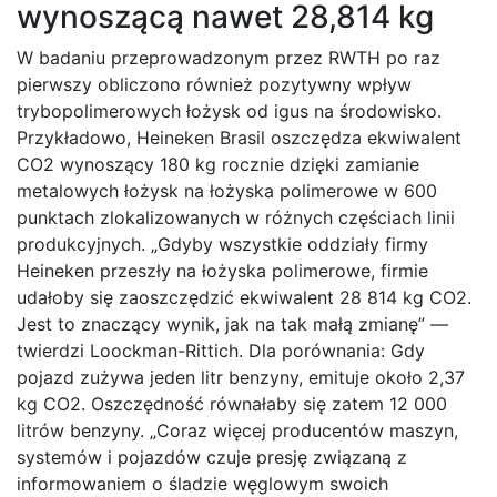
wynoszącą nawet 28,814 kg
W badaniu przeprowadzonym przez RWTH po raz
pierwszy obliczono również pozytywny wpływ
trybopolimerowych łożysk od igus na środowisko.
Przykładowo, Heineken Brasil oszczędza ekwiwalent
CO2 wynoszący 180 kg rocznie dzięki zamianie
metalowych łożysk na łożyska polimerowe w 600
punktach zlokalizowanych w różnych częściach linii
produkcyjnych. „Gdyby wszystkie oddziały firmy
Heineken przeszły na łożyska polimerowe, firmie
udałoby się zaoszczędzić ekwiwalent 28 814 kg CO2.
Jest to znaczący wynik, jak na tak małą zmianę” —
twierdzi Loockman-Rittich. Dla porównania: Gdy
pojazd zużywa jeden litr benzyny, emituje około 2,37
kg CO2. Oszczędność równałaby się zatem 12 000
litrów benzyny. „Coraz więcej producentów maszyn,
systemów i pojazdów czuje presję związaną z
informowaniem o śladzie węglowym swoich