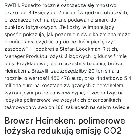
RWTH. Ponadto rocznie oszczędza się mnóstwo
czasu: od 8 tysięcy do 2 milionów godzin roboczych,
przeznaczonych na ręczne podawanie smaru do
punktów łożyskowych. „Te liczby w imponujący
sposób pokazują, jak pozornie niewielka zmiana może
pomóc zaoszczędzić ogromne ilości pieniędzy i
zasobów” — podkreśla Stefan Loockman-Rittich,
Manager Produktu łożysk ślizgowych iglidur w firmie
igus. Przykładowo, jeden uczestnik badania, browar
Heineken z Brazylii, zaoszczędziłby 20 ton smaru
rocznie, o wartośći 450 478 euro, oraz dodatkowo 5,4
miliona euro na kosztach związanych z personelem
wykonujcym prace konserwacyjne, przechodząc na
łożyska polimerowe we wszystkich przenośnikach
taśmowych w swoich 160 zakładach na całym świecie.
Browar Heineken: polimerowe
łożyska redukują emisję CO2