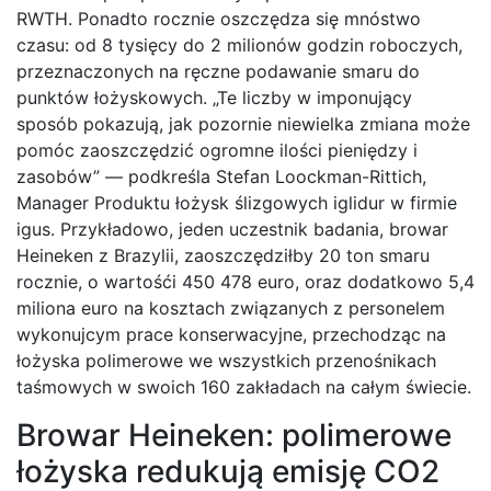
RWTH. Ponadto rocznie oszczędza się mnóstwo
czasu: od 8 tysięcy do 2 milionów godzin roboczych,
przeznaczonych na ręczne podawanie smaru do
punktów łożyskowych. „Te liczby w imponujący
sposób pokazują, jak pozornie niewielka zmiana może
pomóc zaoszczędzić ogromne ilości pieniędzy i
zasobów” — podkreśla Stefan Loockman-Rittich,
Manager Produktu łożysk ślizgowych iglidur w firmie
igus. Przykładowo, jeden uczestnik badania, browar
Heineken z Brazylii, zaoszczędziłby 20 ton smaru
rocznie, o wartośći 450 478 euro, oraz dodatkowo 5,4
miliona euro na kosztach związanych z personelem
wykonujcym prace konserwacyjne, przechodząc na
łożyska polimerowe we wszystkich przenośnikach
taśmowych w swoich 160 zakładach na całym świecie.
Browar Heineken: polimerowe
łożyska redukują emisję CO2