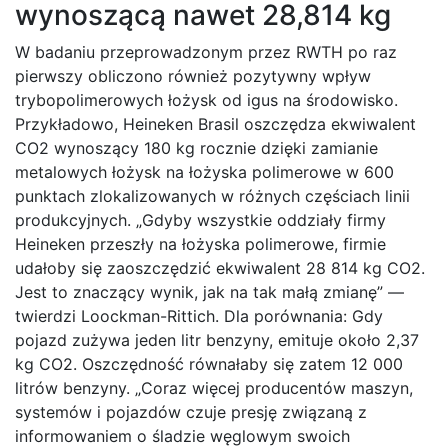
wynoszącą nawet 28,814 kg
W badaniu przeprowadzonym przez RWTH po raz
pierwszy obliczono również pozytywny wpływ
trybopolimerowych łożysk od igus na środowisko.
Przykładowo, Heineken Brasil oszczędza ekwiwalent
CO2 wynoszący 180 kg rocznie dzięki zamianie
metalowych łożysk na łożyska polimerowe w 600
punktach zlokalizowanych w różnych częściach linii
produkcyjnych. „Gdyby wszystkie oddziały firmy
Heineken przeszły na łożyska polimerowe, firmie
udałoby się zaoszczędzić ekwiwalent 28 814 kg CO2.
Jest to znaczący wynik, jak na tak małą zmianę” —
twierdzi Loockman-Rittich. Dla porównania: Gdy
pojazd zużywa jeden litr benzyny, emituje około 2,37
kg CO2. Oszczędność równałaby się zatem 12 000
litrów benzyny. „Coraz więcej producentów maszyn,
systemów i pojazdów czuje presję związaną z
informowaniem o śladzie węglowym swoich