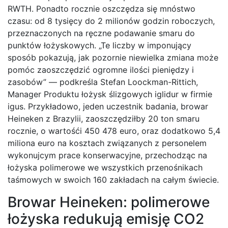
RWTH. Ponadto rocznie oszczędza się mnóstwo
czasu: od 8 tysięcy do 2 milionów godzin roboczych,
przeznaczonych na ręczne podawanie smaru do
punktów łożyskowych. „Te liczby w imponujący
sposób pokazują, jak pozornie niewielka zmiana może
pomóc zaoszczędzić ogromne ilości pieniędzy i
zasobów” — podkreśla Stefan Loockman-Rittich,
Manager Produktu łożysk ślizgowych iglidur w firmie
igus. Przykładowo, jeden uczestnik badania, browar
Heineken z Brazylii, zaoszczędziłby 20 ton smaru
rocznie, o wartośći 450 478 euro, oraz dodatkowo 5,4
miliona euro na kosztach związanych z personelem
wykonujcym prace konserwacyjne, przechodząc na
łożyska polimerowe we wszystkich przenośnikach
taśmowych w swoich 160 zakładach na całym świecie.
Browar Heineken: polimerowe
łożyska redukują emisję CO2