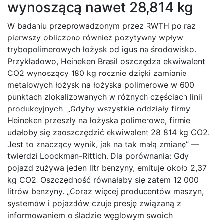
wynoszącą nawet 28,814 kg
W badaniu przeprowadzonym przez RWTH po raz
pierwszy obliczono również pozytywny wpływ
trybopolimerowych łożysk od igus na środowisko.
Przykładowo, Heineken Brasil oszczędza ekwiwalent
CO2 wynoszący 180 kg rocznie dzięki zamianie
metalowych łożysk na łożyska polimerowe w 600
punktach zlokalizowanych w różnych częściach linii
produkcyjnych. „Gdyby wszystkie oddziały firmy
Heineken przeszły na łożyska polimerowe, firmie
udałoby się zaoszczędzić ekwiwalent 28 814 kg CO2.
Jest to znaczący wynik, jak na tak małą zmianę” —
twierdzi Loockman-Rittich. Dla porównania: Gdy
pojazd zużywa jeden litr benzyny, emituje około 2,37
kg CO2. Oszczędność równałaby się zatem 12 000
litrów benzyny. „Coraz więcej producentów maszyn,
systemów i pojazdów czuje presję związaną z
informowaniem o śladzie węglowym swoich