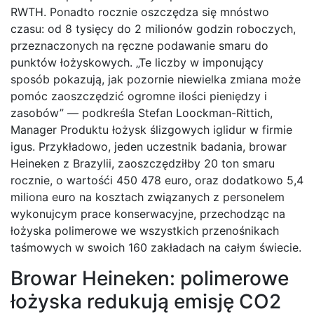
RWTH. Ponadto rocznie oszczędza się mnóstwo
czasu: od 8 tysięcy do 2 milionów godzin roboczych,
przeznaczonych na ręczne podawanie smaru do
punktów łożyskowych. „Te liczby w imponujący
sposób pokazują, jak pozornie niewielka zmiana może
pomóc zaoszczędzić ogromne ilości pieniędzy i
zasobów” — podkreśla Stefan Loockman-Rittich,
Manager Produktu łożysk ślizgowych iglidur w firmie
igus. Przykładowo, jeden uczestnik badania, browar
Heineken z Brazylii, zaoszczędziłby 20 ton smaru
rocznie, o wartośći 450 478 euro, oraz dodatkowo 5,4
miliona euro na kosztach związanych z personelem
wykonujcym prace konserwacyjne, przechodząc na
łożyska polimerowe we wszystkich przenośnikach
taśmowych w swoich 160 zakładach na całym świecie.
Browar Heineken: polimerowe
łożyska redukują emisję CO2