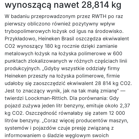
wynoszącą nawet 28,814 kg
W badaniu przeprowadzonym przez RWTH po raz
pierwszy obliczono również pozytywny wpływ
trybopolimerowych łożysk od igus na środowisko.
Przykładowo, Heineken Brasil oszczędza ekwiwalent
CO2 wynoszący 180 kg rocznie dzięki zamianie
metalowych łożysk na łożyska polimerowe w 600
punktach zlokalizowanych w różnych częściach linii
produkcyjnych. „Gdyby wszystkie oddziały firmy
Heineken przeszły na łożyska polimerowe, firmie
udałoby się zaoszczędzić ekwiwalent 28 814 kg CO2.
Jest to znaczący wynik, jak na tak małą zmianę” —
twierdzi Loockman-Rittich. Dla porównania: Gdy
pojazd zużywa jeden litr benzyny, emituje około 2,37
kg CO2. Oszczędność równałaby się zatem 12 000
litrów benzyny. „Coraz więcej producentów maszyn,
systemów i pojazdów czuje presję związaną z
informowaniem o śladzie węglowym swoich