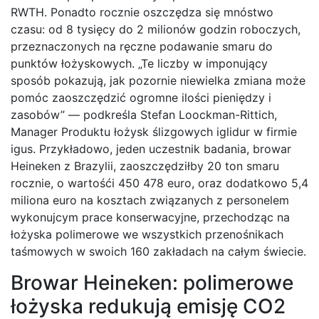
RWTH. Ponadto rocznie oszczędza się mnóstwo
czasu: od 8 tysięcy do 2 milionów godzin roboczych,
przeznaczonych na ręczne podawanie smaru do
punktów łożyskowych. „Te liczby w imponujący
sposób pokazują, jak pozornie niewielka zmiana może
pomóc zaoszczędzić ogromne ilości pieniędzy i
zasobów” — podkreśla Stefan Loockman-Rittich,
Manager Produktu łożysk ślizgowych iglidur w firmie
igus. Przykładowo, jeden uczestnik badania, browar
Heineken z Brazylii, zaoszczędziłby 20 ton smaru
rocznie, o wartośći 450 478 euro, oraz dodatkowo 5,4
miliona euro na kosztach związanych z personelem
wykonujcym prace konserwacyjne, przechodząc na
łożyska polimerowe we wszystkich przenośnikach
taśmowych w swoich 160 zakładach na całym świecie.
Browar Heineken: polimerowe
łożyska redukują emisję CO2