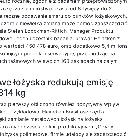
w euro rocznie, zgodnie z badaniem przeprowadzonym
czędza się mnóstwo czasu: od 8 tysięcy do 2
na ręczne podawanie smaru do punktów łożyskowych.
 pozornie niewielka zmiana może pomóc zaoszczędzić
śla Stefan Loockman-Rittich, Manager Produktu
ładowo, jeden uczestnik badania, browar Heineken z
, o wartośći 450 478 euro, oraz dodatkowo 5,4 miliona
konujcym prace konserwacyjne, przechodząc na
ach taśmowych w swoich 160 zakładach na całym
we łożyska redukują emisję
814 kg
az pierwszy obliczono również pozytywny wpływ
ko. Przykładowo, Heineken Brasil oszczędza
ęki zamianie metalowych łożysk na łożyska
różnych częściach linii produkcyjnych. „Gdyby
 łożyska polimerowe, firmie udałoby się zaoszczędzić