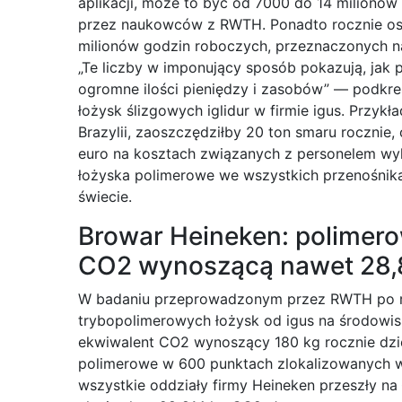
aplikacji, może to być od 7000 do 14 milionó
przez naukowców z RWTH. Ponadto rocznie osz
milionów godzin roboczych, przeznaczonych 
„Te liczby w imponujący sposób pokazują, jak
ogromne ilości pieniędzy i zasobów” — podkre
łożysk ślizgowych iglidur w firmie igus. Przyk
Brazylii, zaoszczędziłby 20 ton smaru rocznie
euro na kosztach związanych z personelem wy
łożyska polimerowe we wszystkich przenośnik
świecie.
Browar Heineken: polimero
CO2 wynoszącą nawet 28,
W badaniu przeprowadzonym przez RWTH po r
trybopolimerowych łożysk od igus na środowis
ekwiwalent CO2 wynoszący 180 kg rocznie dzi
polimerowe w 600 punktach zlokalizowanych w 
wszystkie oddziały firmy Heineken przeszły na