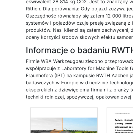
ekwiwalent 28 814 kg CO2. Jest to znaczący w
Rittich. Dla porównania: Gdy pojazd zużywa jed
Oszczędność równałaby się zatem 12 000 litr
systemów i pojazdów czuje presję związaną z
produktów. Nasi klienci są zatem zachwyceni,
oceny korzyści środowiskowych efektu samosm
Informacje o badaniu RWT
Firmie WBA Werkzeugbau zlecono przeprowadze
współpracuje z Laboratory for Machine Tools (
Fraunhofera (IPT) na kampusie RWTH Aachen ja
badawczych w Europie w dziedzinie technologii
eksperckich z dziewięcioma firmami z branży 
techniki rolniczej, spożywczej, opakowaniowej i