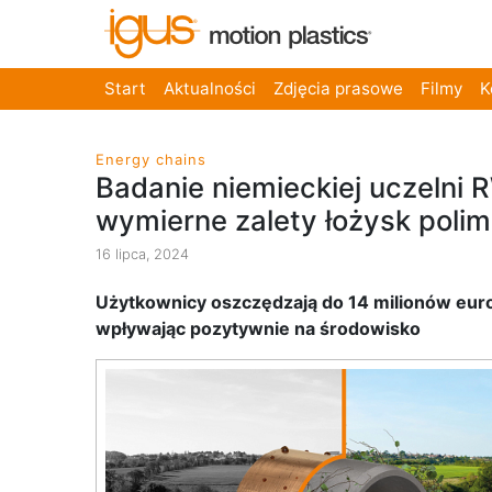
Start
Aktualności
Zdjęcia prasowe
Filmy
K
Energy chains
Badanie niemieckiej uczelni 
wymierne zalety łożysk poli
16 lipca, 2024
Użytkownicy oszczędzają do 14 milionów eur
wpływając pozytywnie na środowisko