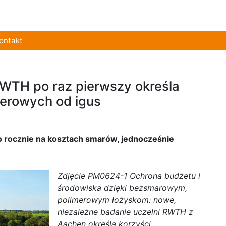
ontakt
RWTH po raz pierwszy określa
merowych od igus
o rocznie na kosztach smarów, jednocześnie
Zdjęcie PM0624-1 Ochrona budżetu i
środowiska dzięki bezsmarowym,
polimerowym łożyskom: nowe,
niezależne badanie uczelni RWTH z
Aachen określa korzyści