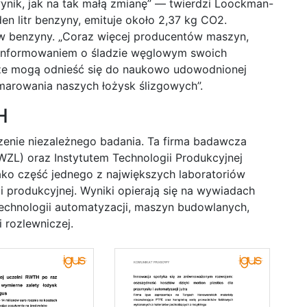
ynik, jak na tak małą zmianę” — twierdzi Loockman-
en litr benzyny, emituje około 2,37 kg CO2.
ów benzyny. „Coraz więcej producentów maszyn,
 informowaniem o śladzie węglowym swoich
 że mogą odnieść się do naukowo udowodnionej
arowania naszych łożysk ślizgowych”.
H
nie niezależnego badania. Ta firma badawcza
WZL) oraz Instytutem Technologii Produkcyjnej
ko część jednego z największych laboratoriów
 produkcyjnej. Wyniki opierają się na wywiadach
technologii automatyzacji, maszyn budowlanych,
 rozlewniczej.