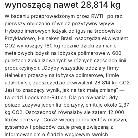
wynoszącą nawet 28,814 kg
W badaniu przeprowadzonym przez RWTH po raz
pierwszy obliczono również pozytywny wpływ
trybopolimerowych łożysk od igus na środowisko.
Przykładowo, Heineken Brasil oszczędza ekwiwalent
CO2 wynoszący 180 kg rocznie dzięki zamianie
metalowych łożysk na łożyska polimerowe w 600
punktach zlokalizowanych w różnych częściach linii
produkcyjnych. „Gdyby wszystkie oddziały firmy
Heineken przeszły na łożyska polimerowe, firmie
udałoby się zaoszczędzić ekwiwalent 28 814 kg CO2.
Jest to znaczący wynik, jak na tak małą zmianę” —
twierdzi Loockman-Rittich. Dla porównania: Gdy
pojazd zużywa jeden litr benzyny, emituje około 2,37
kg CO2. Oszczędność równałaby się zatem 12 000
litrów benzyny. „Coraz więcej producentów maszyn,
systemów i pojazdów czuje presję związaną z
informowaniem o śladzie węglowym swoich