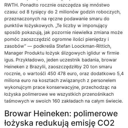
RWTH. Ponadto rocznie oszczędza się mnóstwo
czasu: od 8 tysięcy do 2 milionów godzin roboczych,
przeznaczonych na ręczne podawanie smaru do
punktów łożyskowych. „Te liczby w imponujący
sposób pokazują, jak pozornie niewielka zmiana może
pomóc zaoszczędzić ogromne ilości pieniędzy i
zasobów” — podkreśla Stefan Loockman-Rittich,
Manager Produktu łożysk ślizgowych iglidur w firmie
igus. Przykładowo, jeden uczestnik badania, browar
Heineken z Brazylii, zaoszczędziłby 20 ton smaru
rocznie, o wartośći 450 478 euro, oraz dodatkowo 5,4
miliona euro na kosztach związanych z personelem
wykonujcym prace konserwacyjne, przechodząc na
łożyska polimerowe we wszystkich przenośnikach
taśmowych w swoich 160 zakładach na całym świecie.
Browar Heineken: polimerowe
łożyska redukują emisję CO2