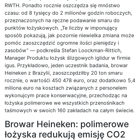
RWTH. Ponadto rocznie oszczędza się mnóstwo
czasu: od 8 tysięcy do 2 milionów godzin roboczych,
przeznaczonych na ręczne podawanie smaru do
punktów łożyskowych. „Te liczby w imponujący
sposób pokazują, jak pozornie niewielka zmiana może
pomóc zaoszczędzić ogromne ilości pieniędzy i
zasobów” — podkreśla Stefan Loockman-Rittich,
Manager Produktu łożysk ślizgowych iglidur w firmie
igus. Przykładowo, jeden uczestnik badania, browar
Heineken z Brazylii, zaoszczędziłby 20 ton smaru
rocznie, o wartośći 450 478 euro, oraz dodatkowo 5,4
miliona euro na kosztach związanych z personelem
wykonujcym prace konserwacyjne, przechodząc na
łożyska polimerowe we wszystkich przenośnikach
taśmowych w swoich 160 zakładach na całym świecie.
Browar Heineken: polimerowe
łożyska redukują emisję CO2