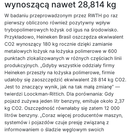
wynoszącą nawet 28,814 kg
W badaniu przeprowadzonym przez RWTH po raz
pierwszy obliczono również pozytywny wpływ
trybopolimerowych łożysk od igus na środowisko.
Przykładowo, Heineken Brasil oszczędza ekwiwalent
CO2 wynoszący 180 kg rocznie dzięki zamianie
metalowych łożysk na łożyska polimerowe w 600
punktach zlokalizowanych w różnych częściach linii
produkcyjnych. „Gdyby wszystkie oddziały firmy
Heineken przeszły na łożyska polimerowe, firmie
udałoby się zaoszczędzić ekwiwalent 28 814 kg CO2.
Jest to znaczący wynik, jak na tak małą zmianę” —
twierdzi Loockman-Rittich. Dla porównania: Gdy
pojazd zużywa jeden litr benzyny, emituje około 2,37
kg CO2. Oszczędność równałaby się zatem 12 000
litrów benzyny. „Coraz więcej producentów maszyn,
systemów i pojazdów czuje presję związaną z
informowaniem o śladzie węglowym swoich