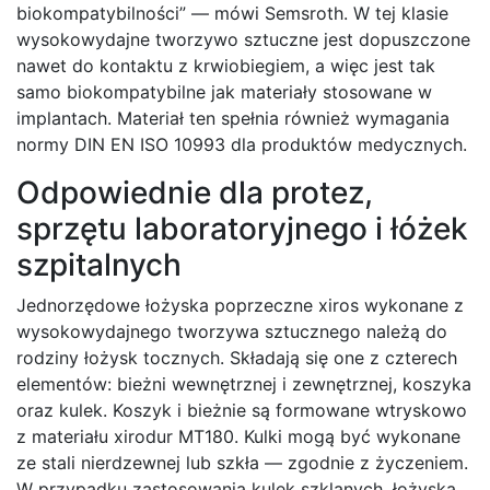
biokompatybilności” — mówi Semsroth. W tej klasie
wysokowydajne tworzywo sztuczne jest dopuszczone
nawet do kontaktu z krwiobiegiem, a więc jest tak
samo biokompatybilne jak materiały stosowane w
implantach. Materiał ten spełnia również wymagania
normy DIN EN ISO 10993 dla produktów medycznych.
Odpowiednie dla protez,
sprzętu laboratoryjnego i łóżek
szpitalnych
Jednorzędowe łożyska poprzeczne xiros wykonane z
wysokowydajnego tworzywa sztucznego należą do
rodziny łożysk tocznych. Składają się one z czterech
elementów: bieżni wewnętrznej i zewnętrznej, koszyka
oraz kulek. Koszyk i bieżnie są formowane wtryskowo
z materiału xirodur MT180. Kulki mogą być wykonane
ze stali nierdzewnej lub szkła — zgodnie z życzeniem.
W przypadku zastosowania kulek szklanych, łożyska