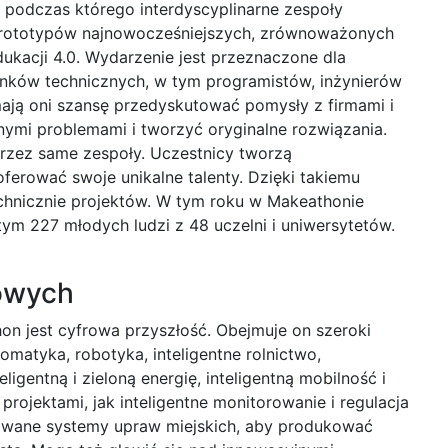
podczas którego interdyscyplinarne zespoły
 prototypów najnowocześniejszych, zrównoważonych
dukacji 4.0. Wydarzenie jest przeznaczone dla
nków technicznych, w tym programistów, inżynierów
 mają oni szansę przedyskutować pomysły z firmami i
nymi problemami i tworzyć oryginalne rozwiązania.
rzez same zespoły. Uczestnicy tworzą
ferować swoje unikalne talenty. Dzięki takiemu
echnicznie projektów. W tym roku w Makeathonie
tym 227 młodych ludzi z 48 uczelni i uniwersytetów.
rowych
n jest cyfrowa przyszłość. Obejmuje on szeroki
tomatyka, robotyka, inteligentne rolnictwo,
eligentną i zieloną energię, inteligentną mobilność i
projektami, jak inteligentne monitorowanie i regulacja
wane systemy upraw miejskich, aby produkować