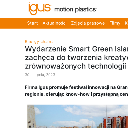
Start
Aktualności
Zdjęcia prasowe
Filmy
K
Energy chains
Wydarzenie Smart Green Isla
zachęca do tworzenia kreaty
zrównoważonych technologii 
30 sierpnia, 2023
Firma Igus promuje festiwal innowacji na Gr
regionie, oferując know-how i przystępną ce