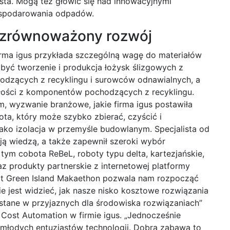
ta. Mogą też głowić się nad innowacyjnymi
ospodarowania odpadów.
 zrównoważony rozwój
rma igus przykłada szczególną wagę do materiałów
być tworzenie i produkcja łożysk ślizgowych z
dzących z recyklingu i surowców odnawialnych, a
łości z komponentów pochodzących z recyklingu.
 wyzwanie branżowe, jakie firma igus postawiła
ta, który może szybko zbierać, czyścić i
ko izolacja w przemyśle budowlanym. Specjalista od
ą wiedzą, a także zapewnił szeroki wybór
ym cobota ReBeL, roboty typu delta, kartezjańskie,
raz produkty partnerskie z internetowej platformy
art Green Island Makaethon pozwala nam rozpocząć
e jest widzieć, jak nasze nisko kosztowe rozwiązania
stane w przyjaznych dla środowiska rozwiązaniach”
 Cost Automation w firmie igus. „Jednocześnie
 młodych entuzjastów technologii. Dobra zabawa to