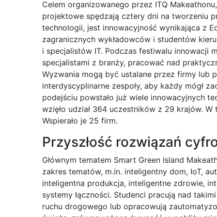
Celem organizowanego przez ITQ Makeathonu, 
projektowe spędzają cztery dni na tworzeniu
technologii, jest innowacyjność wynikająca z E
zagranicznych wykładowców i studentów kieru
i specjalistów IT. Podczas festiwalu innowacji
specjalistami z branży, pracować nad praktycz
Wyzwania mogą być ustalane przez firmy lub p
interdyscyplinarne zespoły, aby każdy mógł zao
podejściu powstało już wiele innowacyjnych t
wzięło udział 364 uczestników z 29 krajów. W 
Wspierało je 25 firm.
Przyszłość rozwiązań cyf
Głównym tematem Smart Green Island Makeatho
zakres tematów, m.in. inteligentny dom, IoT, au
inteligentna produkcja, inteligentne zdrowie, int
systemy łączności. Studenci pracują nad takimi 
ruchu drogowego lub opracowują zautomatyzo