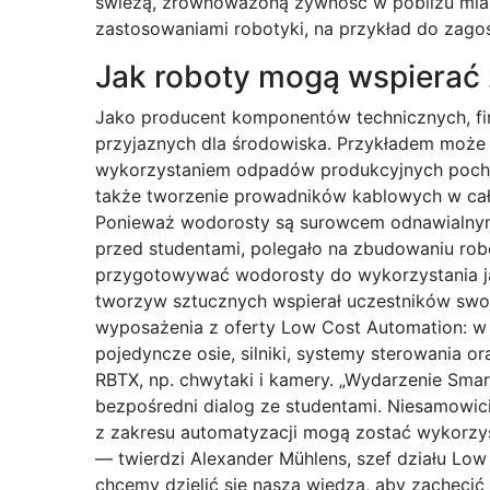
świeżą, zrównoważoną żywność w pobliżu mias
zastosowaniami robotyki, na przykład do zag
Jak roboty mogą wspierać
Jako producent komponentów technicznych, fi
przyjaznych dla środowiska. Przykładem może 
wykorzystaniem odpadów produkcyjnych pocho
także tworzenie prowadników kablowych w ca
Ponieważ wodorosty są surowcem odnawialnym,
przed studentami, polegało na zbudowaniu robo
przygotowywać wodorosty do wykorzystania ja
tworzyw sztucznych wspierał uczestników swoj
wyposażenia z oferty Low Cost Automation: w t
pojedyncze osie, silniki, systemy sterowania o
RBTX, np. chwytaki i kamery. „Wydarzenie Sm
bezpośredni dialog ze studentami. Niesamowici
z zakresu automatyzacji mogą zostać wykorzy
— twierdzi Alexander Mühlens, szef działu Low
chcemy dzielić się naszą wiedzą, aby zachęcić