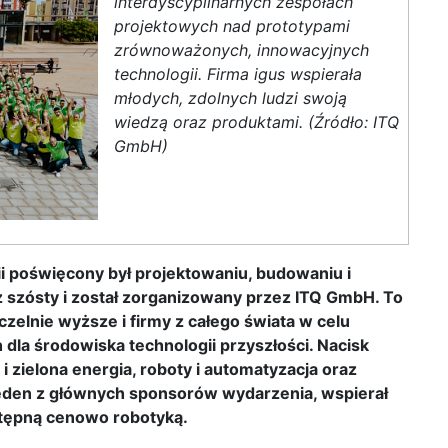
interdyscyplinarnych zespołach
projektowych nad prototypami
zrównoważonych, innowacyjnych
technologii. Firma igus wspierała
młodych, zdolnych ludzi swoją
wiedzą oraz produktami. (Źródło: ITQ
GmbH)
i poświęcony był projektowaniu, budowaniu i
 szósty i został zorganizowany przez ITQ GmbH. To
elnie wyższe i firmy z całego świata w celu
dla środowiska technologii przyszłości. Nacisk
a i zielona energia, roboty i automatyzacja oraz
 jeden z głównych sponsorów wydarzenia, wspierał
stępną cenowo robotyką.